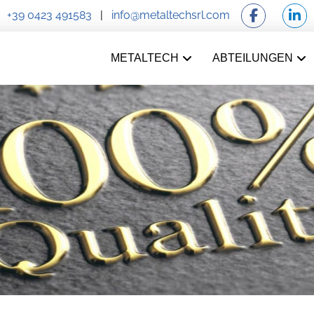
+39 0423 491583
|
info@metaltechsrl.com
METALTECH
ABTEILUNGEN